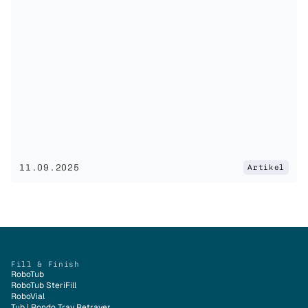
11.09.2025
Artikel
Fill & Finish
RoboTub
RoboTub SteriFill
RoboVial
Tub | Rondo Tray Retrayer