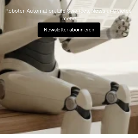
A
u
t
o
m
a
t
i
o
n
B
l
o
g
Roboter-Automation, Life Sciences, News und vieles 
mehr!
Newsletter abonnieren