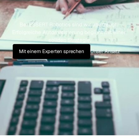
A
u
t
o
m
a
t
i
o
n
Bei ESSERT Robotics sind wir überzeugt: 
Erfolgreiche Automatisierung beginnt mit einer 
soliden Strategie.
Mit einem Experten sprechen
Unser Ansatz