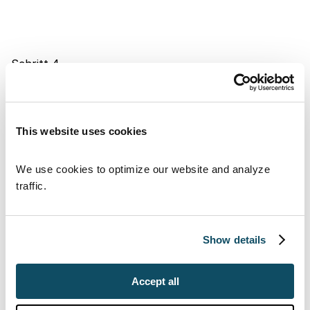
Schritt 4
Anforderungsdefinition & 
Projektvorbereitung
This website uses cookies
Für eine reibungslose Umsetzung legen wir das 
fundierte Fundament Ihres Projekts.
We use cookies to optimize our website and analyze 
Erstellung detaillierter Lastenhefte (URS)
traffic.
Definition funktionaler Konzepte und Projektgrenzen
Klärung von Schnittstellen- und 
Show details
Integrationsanforderungen
Risikobasierter Ansatz für GMP, Compliance und 
Validierung
Accept all
Vorbereitung von Ausschreibungen, 
Lieferantenauswahl und internen Freigaben