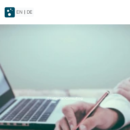
EN
|
DE
Startseite
Consulting
V
o
n
d
e
r
S
t
r
a
t
e
g
i
e
z
u
r
s
k
a
l
i
e
r
b
a
r
e
n